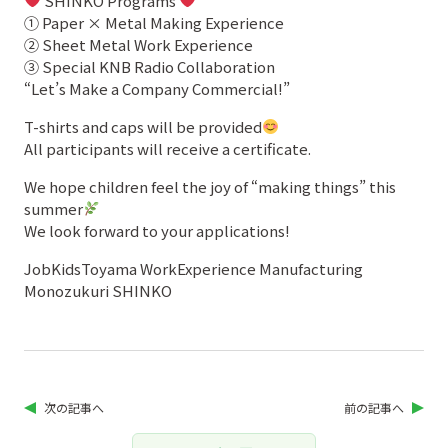
SHINKO Programs
① Paper × Metal Making Experience
② Sheet Metal Work Experience
③ Special KNB Radio Collaboration
“Let’s Make a Company Commercial!”
T-shirts and caps will be provided
All participants will receive a certificate.
We hope children feel the joy of “making things” this
summer
We look forward to your applications!
JobKidsToyama WorkExperience Manufacturing
Monozukuri SHINKO
次の記事へ
前の記事へ