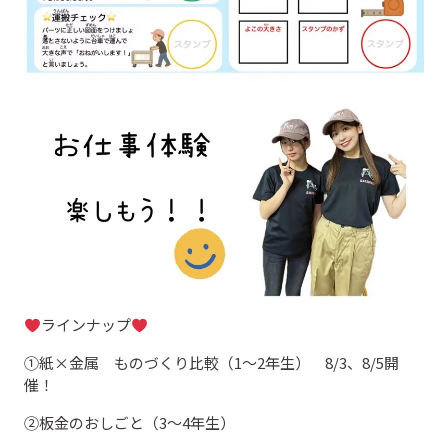
ラインナップ
①紙×金属 ものづくり比較（1～2年生） 8/3、8/5開
催！
②板金のおしごと（3～4年生）