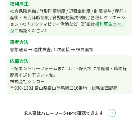
福利厚生
社会保険完備 / 財形貯蓄制度 / 退職金制度 / 制服貸与 / 産前・
産後・育児休暇制度 / 育児時短勤務制度 / 各種レクリエーシ
ョン / 社内アクティビティ活動など（詳細は
福利厚生のペー
ジ
ご確認ください）
選考方法
書類選考 → 適性検査/１次面接 → 役員面接
応募方法
下記エントリーフォームまたは、下記宛てに履歴書・職務経
歴書を送付下さいませ。
株式会社シンコー
〒930-1301 富山県富山市馬瀬口16番地 総務企画部宛
求人票はハローワークHPで確認できます