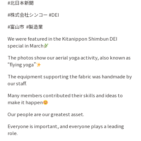
#北日本新聞
#株式会社シンコー #DEI
#富山市 #製造業
We were featured in the Kitanippon Shimbun DEI
special in March
The photos show our aerial yoga activity, also known as
“flying yoga”
The equipment supporting the fabric was handmade by
our staff.
Many members contributed their skills and ideas to
make it happen
Our people are our greatest asset.
Everyone is important, and everyone plays a leading
role.