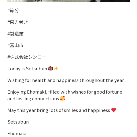
#節分
#恵方巻き
#製造業
#富山市
#株式会社シンコー
Today is Setsubun
Wishing for health and happiness throughout the year.
Enjoying Ehomaki, filled with wishes for good fortune
and lasting connections
May this year bring lots of smiles and happiness
Setsubun
Ehomaki