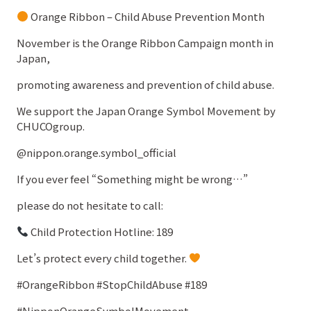
Orange Ribbon – Child Abuse Prevention Month
November is the Orange Ribbon Campaign month in
Japan,
promoting awareness and prevention of child abuse.
We support the Japan Orange Symbol Movement by
CHUCOgroup.
@nippon.orange.symbol_official
If you ever feel “Something might be wrong…”
please do not hesitate to call:
Child Protection Hotline: 189
Let’s protect every child together.
#OrangeRibbon #StopChildAbuse #189
#NipponOrangeSymbolMovement