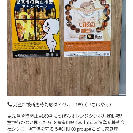
児童相談所虐待対応ダイヤル：189（いちはやく）
＃児童虐待防止 #189＃にっぽんオレンジシンボル運動#児
童虐待かなと思ったら189#富山県 #富山市#製造業＃株式会
社シンコー#子供を守ろう#CHUCOgroup#こども家庭庁