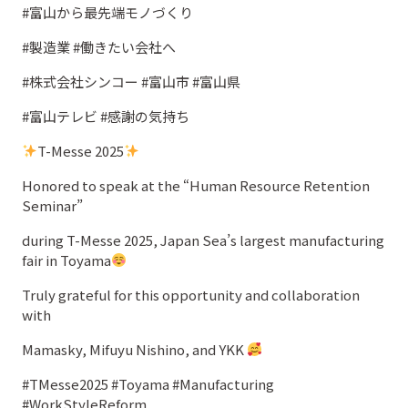
#富山から最先端モノづくり
#製造業 #働きたい会社へ
#株式会社シンコー #富山市 #富山県
#富山テレビ #感謝の気持ち
T-Messe 2025
Honored to speak at the “Human Resource Retention
Seminar”
during T-Messe 2025, Japan Sea’s largest manufacturing
fair in Toyama
Truly grateful for this opportunity and collaboration
with
Mamasky, Mifuyu Nishino, and YKK
#TMesse2025 #Toyama #Manufacturing
#WorkStyleReform