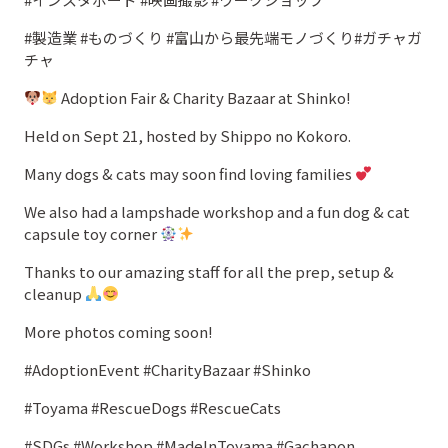
#製造業 #ものづくり #富山から最先端モノづくり#ガチャガ
チャ
Adoption Fair & Charity Bazaar at Shinko!
Held on Sept 21, hosted by Shippo no Kokoro.
Many dogs & cats may soon find loving families
We also had a lampshade workshop and a fun dog & cat
capsule toy corner
Thanks to our amazing staff for all the prep, setup &
cleanup
More photos coming soon!
#AdoptionEvent #CharityBazaar #Shinko
#Toyama #RescueDogs #RescueCats
#SDGs #Workshop #MadeInToyama #Gachapon