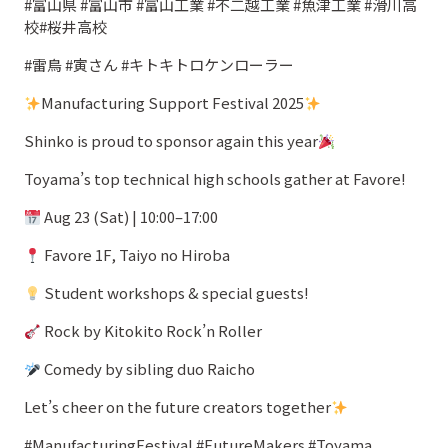
#富山県 #富山市 #富山工業 #不二越工業 #魚津工業 #滑川高
校#桜井高校
#雷鳥 #寅さん #キトキトロケンローラー
Manufacturing Support Festival 2025
Shinko is proud to sponsor again this year
Toyama’s top technical high schools gather at Favore!
Aug 23 (Sat) | 10:00–17:00
Favore 1F, Taiyo no Hiroba
Student workshops & special guests!
Rock by Kitokito Rock’n Roller
Comedy by sibling duo Raicho
Let’s cheer on the future creators together
#ManufacturingFestival #FutureMakers #Toyama