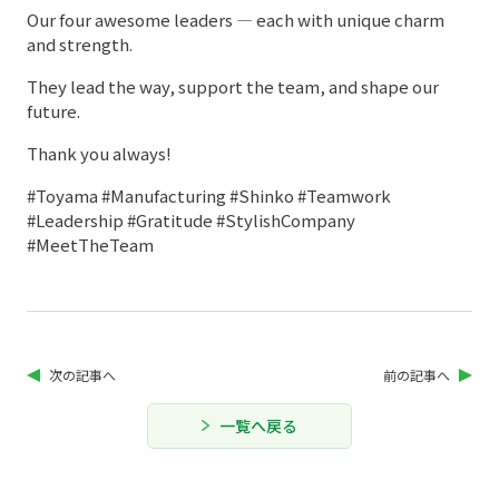
Our four awesome leaders — each with unique charm
and strength.
They lead the way, support the team, and shape our
future.
Thank you always!
#Toyama #Manufacturing #Shinko #Teamwork
#Leadership #Gratitude #StylishCompany
#MeetTheTeam
次の記事へ
前の記事へ
一覧へ戻る