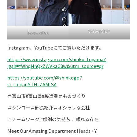
Screenshot
Screenshot
Instagram、YouTubeにてご覧いただけます。
https://www.instagram.com/shinko_toyama?
igsh=YWhqNnQxZWVkaG8w&utm_source=qr
https://youtube.com/@shinkogp?
si=jTcqauSTHtZAMlSA
＃富山市#富山県#製造業＃ものづくり
＃シンコー＃部長紹介＃オシャレな会社
＃チームワーク #感謝の気持ち ＃頼れる存在
Meet Our Amazing Department Heads +Y