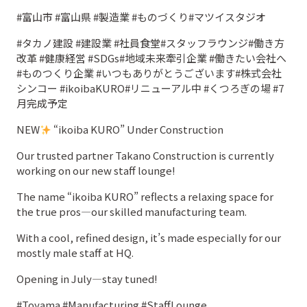
#富山市 #富山県 #製造業 #ものづくり#マツイスタジオ
#タカノ建設 #建設業 #社員食堂#スタッフラウンジ#働き方
改革 #健康経営 #SDGs#地域未来牽引企業 #働きたい会社へ
#ものつくり企業 #いつもありがとうございます#株式会社
シンコー #ikoibaKURO#リニューアル中 #くつろぎの場 #7
月完成予定
NEW
“ikoiba KURO” Under Construction
Our trusted partner Takano Construction is currently
working on our new staff lounge!
The name “ikoiba KURO” reflects a relaxing space for
the true pros—our skilled manufacturing team.
With a cool, refined design, it’s made especially for our
mostly male staff at HQ.
Opening in July—stay tuned!
#Toyama #Manufacturing #StaffLounge