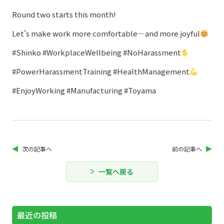
Round two starts this month!
Let’s make work more comfortable—and more joyful
#Shinko #WorkplaceWellbeing #NoHarassment
#PowerHarassmentTraining #HealthManagement
#EnjoyWorking #Manufacturing #Toyama
次の記事へ
前の記事へ
一覧へ戻る
最近の投稿