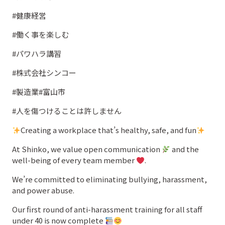
#健康経営
#働く事を楽しむ
#パワハラ講習
#株式会社シンコー
#製造業#富山市
#人を傷つけることは許しません
Creating a workplace that’s healthy, safe, and fun
At Shinko, we value open communication
and the
well-being of every team member
‍.
We’re committed to eliminating bullying, harassment,
and power abuse.
Our first round of anti-harassment training for all staff
under 40 is now complete