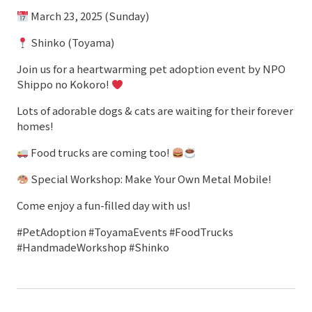
March 23, 2025 (Sunday)
Shinko (Toyama)
Join us for a heartwarming pet adoption event by NPO
Shippo no Kokoro!
Lots of adorable dogs & cats are waiting for their forever
homes!
Food trucks are coming too!
Special Workshop: Make Your Own Metal Mobile!
Come enjoy a fun-filled day with us!
#PetAdoption #ToyamaEvents #FoodTrucks
#HandmadeWorkshop #Shinko